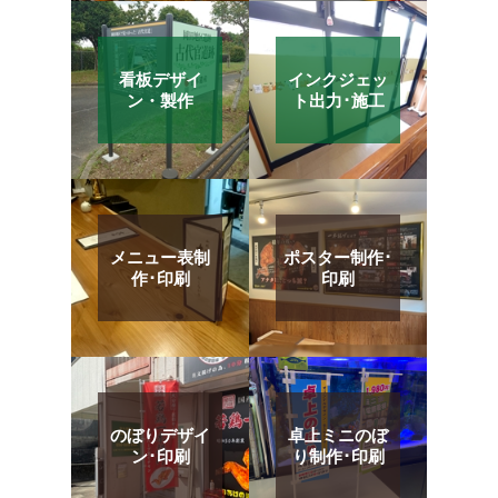
看板デザイ
インクジェッ
ン・製作
ト出力･施工
メニュー表制
ポスター制作･
作･印刷
印刷
のぼりデザイ
卓上ミニのぼ
ン･印刷
り制作･印刷