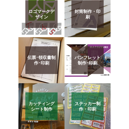
ロゴマークデ
封筒制作・印
ザイン
刷
伝票･領収書制
パンフレット
作･印刷
制作･印刷
カッティング
ステッカー制
シート制作
作・印刷