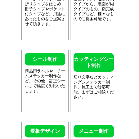
折りタイプをはじめ、
タイプから、裏面が糊
冊子タイプやポケット
タイプのもの、額完成
付タイプなど。用途に
タイプなど、様々なも
あったものをご提案さ
のでご提案可能です。
せて頂きます。
シール制作
カッティングシー
ト制作
商品用ラベルや、チー
ムステッカー制作な
切り文字などカッティ
ど。その他、訂正シー
ングシステッカー制
ルまで幅広く対応いた
作。施工まで対応可
します。
能。まずはご相談くだ
さい。
看板デザイン
メニュー制作