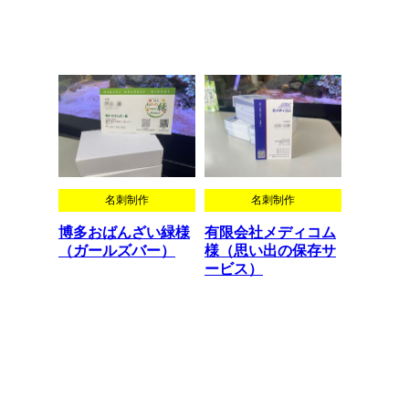
名刺制作
名刺制作
博多おばんざい緑様
有限会社メディコム
（ガールズバー）
様（思い出の保存サ
ービス）