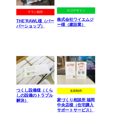
ロゴデザイン
チラシ制作
株式会社ワイエムジ
THE’RAWL様（バー
ー様（建設業）
バーショップ）
つくし設備様（くら
名刺制作
しの設備のトラブル
家づくり相談所 福岡
解決）
中央店様（住宅購入
サポートサービス）