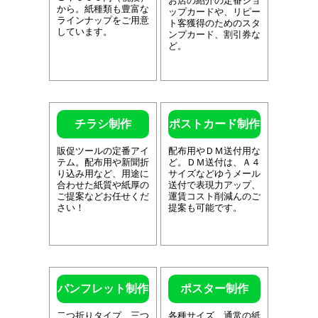
お店の紹介の定番ショ
から。紙種類も豊富な
ップカードや、リピー
ラインナップをご用意
ト客獲得のためのスタ
しています。
ンプカード、割引券な
ど。
チラシ制作
ポストカード制作
販促ツールの定番アイ
配布用やＤＭ送付用な
テム。配布用や新聞折
ど。ＤＭ送付は、Ａ４
り込み用など、用途に
サイズなどゆうメール
合わせた紙質や紙厚の
送付で表現力アップ、
ご提案などお任せくだ
運賃コスト削減んのご
さい！
提案も可能です。
パンフレット制作
ポスター制作
二つ折りタイプ、三つ
各種サイズ、通常の紙