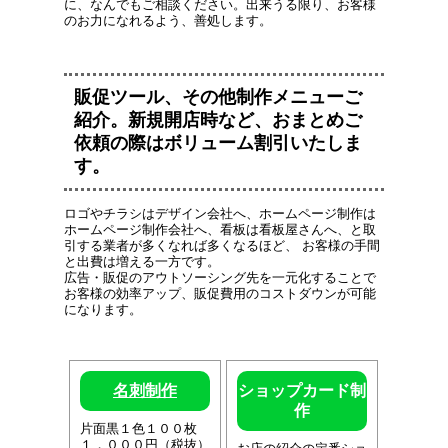
に、なんでもご相談ください。出来うる限り、お客様
のお力になれるよう、善処します。
販促ツール、その他制作メニューご
紹介。新規開店時など、おまとめご
依頼の際はボリューム割引いたしま
す。
ロゴやチラシはデザイン会社へ、ホームページ制作は
ホームページ制作会社へ、看板は看板屋さんへ、と取
引する業者が多くなれば多くなるほど、 お客様の手間
と出費は増える一方です。
広告・販促のアウトソーシング先を一元化することで
お客様の効率アップ、販促費用のコストダウンが可能
になります。
名刺制作
ショップカード制
作
片面黒１色１００枚
１，０００円（税抜）