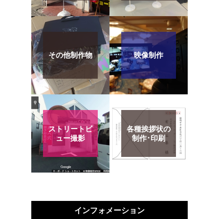
その他制作物
映像制作
ストリートビ
各種挨拶状の
ュー撮影
制作･印刷
インフォメーション