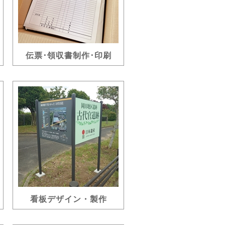
伝票･領収書制作･印刷
看板デザイン・製作