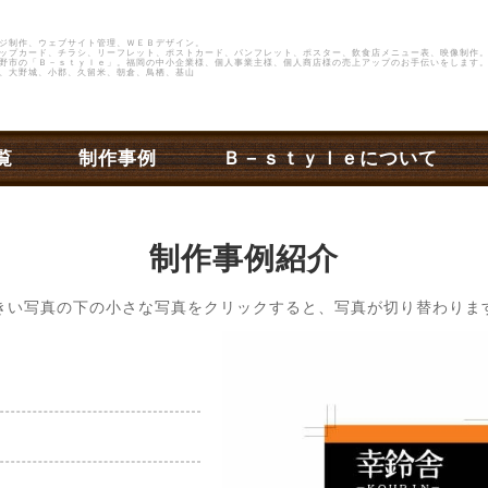
ジ制作、ウェブサイト管理、ＷＥＢデザイン。
ップカード、チラシ、リーフレット、ポストカード、パンフレット、ポスター、飲食店メニュー表、映像制作
野市
の
「Ｂ－ｓｔｙｌｅ」
。福岡の中小企業様、個人事業主様、個人商店様の売上アップのお手伝いをします。
、大野城、小郡、久留米、朝倉、鳥栖、基山
覧
制作事例
Ｂ－ｓｔｙｌｅについて
制作事例紹介
きい写真の下の小さな写真をクリックすると、写真が切り替わりま