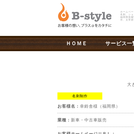
ホームペー
名刺、ショ
福岡県筑紫
市、太宰府
ＨＯＭＥ
サービス一
大
名刺制作
お客様名：
幸鈴舎様（福岡県）
業種：
新車・中古車販売
お客様ホームページＵＲＬ：