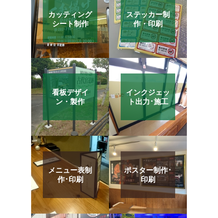
カッティング
ステッカー制
シート制作
作・印刷
看板デザイ
インクジェッ
ン・製作
ト出力･施工
メニュー表制
ポスター制作･
作･印刷
印刷