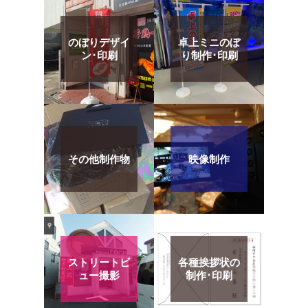
のぼりデザイ
卓上ミニのぼ
ン･印刷
り制作･印刷
その他制作物
映像制作
ストリートビ
各種挨拶状の
ュー撮影
制作･印刷