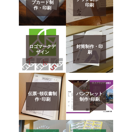
プカード制
印刷
作・印刷
ロゴマークデ
封筒制作・印
ザイン
刷
伝票･領収書制
パンフレット
作･印刷
制作･印刷