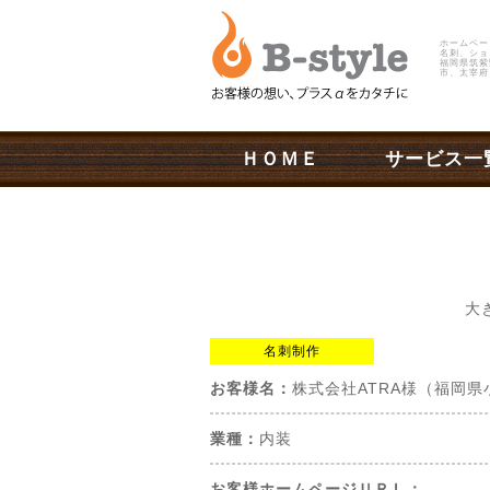
ホームペー
名刺、ショ
福岡県筑紫
市、太宰府
ＨＯＭＥ
サービス一
大
名刺制作
お客様名：
株式会社ATRA様（福岡県
業種：
内装
お客様ホームページＵＲＬ：