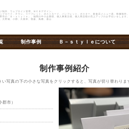
ジ制作、ウェブサイト管理、ＷＥＢデザイン。
ップカード、チラシ、リーフレット、ポストカード、パンフレット、ポスター、飲食店メニュー表、映像制作
野市
の
「Ｂ－ｓｔｙｌｅ」
。福岡の中小企業様、個人事業主様、個人商店様の売上アップのお手伝いをします。
、大野城、小郡、久留米、朝倉、鳥栖、基山
覧
制作事例
Ｂ－ｓｔｙｌｅについて
制作事例紹介
きい写真の下の小さな写真をクリックすると、写真が切り替わりま
小郡市）