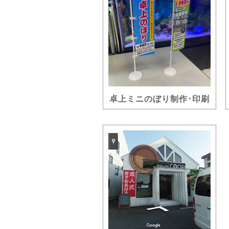
卓上ミニのぼり制作･印刷