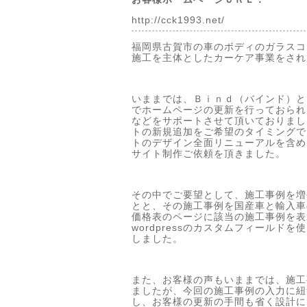
http://cck1993.net/
福岡県古賀市の車のボディのガラスコ
施工を主体としたカーケア事業をされ
いままでは、Ｂｉｎｄ（バインド）と
でホームページの更新を行っておられ
などをサポートさせて頂いておりまし
トの新規追加をご希望のタイミングで
トのデザイン全面リニューアルを含め、w
サイト制作ご依頼を頂きました。
その中でご要望として、施工事例を増
とと、その施工事例を国産車と輸入車
価格表のページに該当の施工事例を表
wordpressのカスタムフィールド
しました。
また、お客様の声もいままでは、施工
ましたが、今回の施工事例の入力に紐
し、お客様の更新の手間も省く設計に