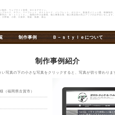
ジ制作、ウェブサイト管理、ＷＥＢデザイン。
ップカード、チラシ、リーフレット、ポストカード、パンフレット、ポスター、飲食店メニュー表、映像制作
野市
の
「Ｂ－ｓｔｙｌｅ」
。福岡の中小企業様、個人事業主様、個人商店様の売上アップのお手伝いをします。
、大野城、小郡、久留米、朝倉、鳥栖、基山
覧
制作事例
Ｂ－ｓｔｙｌｅについて
制作事例紹介
きい写真の下の小さな写真をクリックすると、写真が切り替わりま
様（福岡県古賀市）