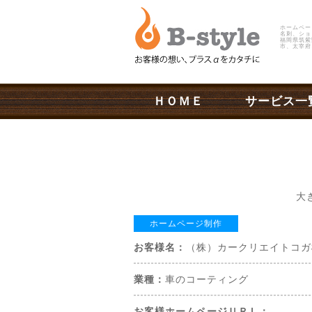
ホームペー
名刺、ショ
福岡県筑紫
市、太宰府
ＨＯＭＥ
サービス一
大
ホームページ制作
お客様名：
（株）カークリエイトコガ
業種：
車のコーティング
お客様ホームページＵＲＬ：