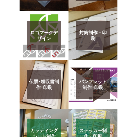
ロゴマークデ
封筒制作・印
ザイン
刷
伝票･領収書制
パンフレット
作･印刷
制作･印刷
カッティング
ステッカー制
シート制作
作・印刷