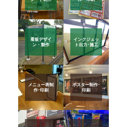
看板デザイ
インクジェッ
ン・製作
ト出力･施工
メニュー表制
ポスター制作･
作･印刷
印刷