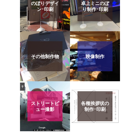
のぼりデザイ
卓上ミニのぼ
ン･印刷
り制作･印刷
その他制作物
映像制作
ストリートビ
各種挨拶状の
ュー撮影
制作･印刷