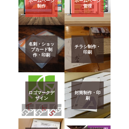
ホームページ
ホームページ
制作
管理
名刺・ショッ
チラシ制作・
プカード制
印刷
作・印刷
ロゴマークデ
封筒制作・印
ザイン
刷