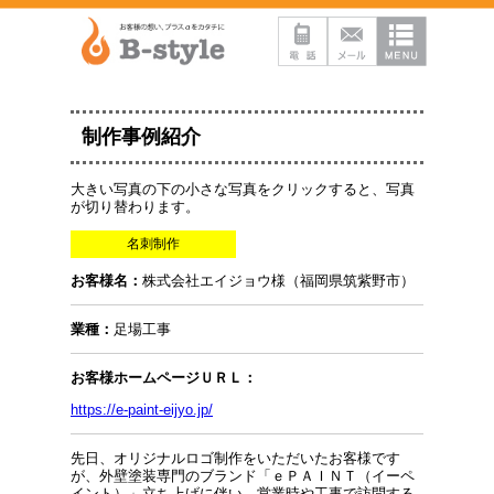
制作事例紹介
大きい写真の下の小さな写真をクリックすると、写真
が切り替わります。
名刺制作
お客様名：
株式会社エイジョウ様（福岡県筑紫野市）
業種：
足場工事
お客様ホームページＵＲＬ：
https://e-paint-eijyo.jp/
先日、オリジナルロゴ制作をいただいたお客様です
が、外壁塗装専門のブランド「ｅＰＡＩＮＴ（イーペ
イント）」立ち上げに伴い、営業時や工事で訪問する