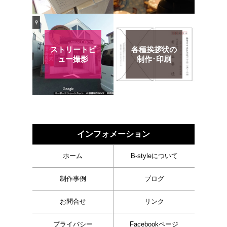
ストリートビ
各種挨拶状の
ュー撮影
制作･印刷
インフォメーション
ホーム
B-styleについて
制作事例
ブログ
お問合せ
リンク
プライバシー
Facebookページ