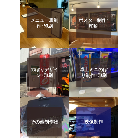
メニュー表制
ポスター制作･
作･印刷
印刷
のぼりデザイ
卓上ミニのぼ
ン･印刷
り制作･印刷
その他制作物
映像制作