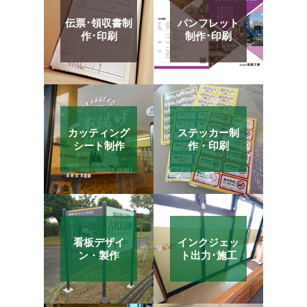
伝票･領収書制
パンフレット
作･印刷
制作･印刷
カッティング
ステッカー制
シート制作
作・印刷
看板デザイ
インクジェッ
ン・製作
ト出力･施工