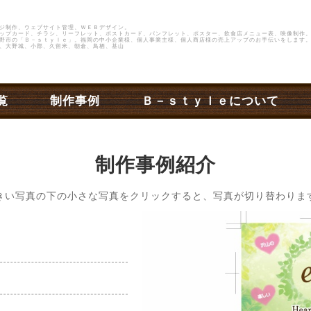
ジ制作、ウェブサイト管理、ＷＥＢデザイン。
ップカード、チラシ、リーフレット、ポストカード、パンフレット、ポスター、飲食店メニュー表、映像制作
野市
の
「Ｂ－ｓｔｙｌｅ」
。福岡の中小企業様、個人事業主様、個人商店様の売上アップのお手伝いをします。
、大野城、小郡、久留米、朝倉、鳥栖、基山
覧
制作事例
Ｂ－ｓｔｙｌｅについて
制作事例紹介
きい写真の下の小さな写真をクリックすると、写真が切り替わりま