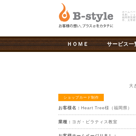
ホームペー
名刺、ショ
福岡県筑紫
市、太宰府
ＨＯＭＥ
サービス一
大
ショップカード制作
お客様名：
Heart Tree様（福岡県）
業種：
ヨガ・ピラティス教室
お客様ホームページＵＲＬ：