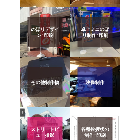
のぼりデザイ
卓上ミニのぼ
ン･印刷
り制作･印刷
その他制作物
映像制作
ストリートビ
各種挨拶状の
ュー撮影
制作･印刷