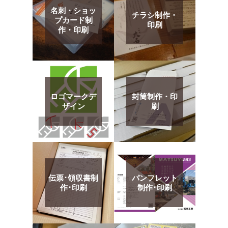
名刺・ショッ
チラシ制作・
プカード制
印刷
作・印刷
ロゴマークデ
封筒制作・印
ザイン
刷
伝票･領収書制
パンフレット
作･印刷
制作･印刷