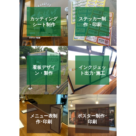
カッティング
ステッカー制
シート制作
作・印刷
看板デザイ
インクジェッ
ン・製作
ト出力･施工
メニュー表制
ポスター制作･
作･印刷
印刷