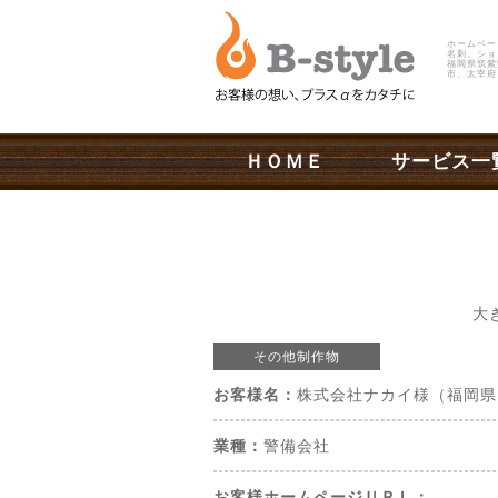
ホームペー
名刺、ショ
福岡県筑紫
市、太宰府
ＨＯＭＥ
サービス一
大
その他制作物
お客様名：
株式会社ナカイ様（福岡県
業種：
警備会社
お客様ホームページＵＲＬ：