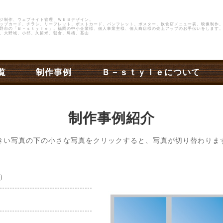
ジ制作、ウェブサイト管理、ＷＥＢデザイン。
ップカード、チラシ、リーフレット、ポストカード、パンフレット、ポスター、飲食店メニュー表、映像制作
野市
の
「Ｂ－ｓｔｙｌｅ」
。福岡の中小企業様、個人事業主様、個人商店様の売上アップのお手伝いをします。
、大野城、小郡、久留米、朝倉、鳥栖、基山
覧
制作事例
Ｂ－ｓｔｙｌｅについて
制作事例紹介
きい写真の下の小さな写真をクリックすると、写真が切り替わりま
）