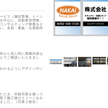
ービス（施設警備、イベン
を中心に、自動車管理業、
コンサルティング業務をさ
い、名刺・看板・伝票制作
外から見た時に業務内容な
とでご相談いただきまし
わかるようにデザイン行い
ただき、外観写真を撮って
形で施工後のイメージをわ
ました。（写真２枚目）