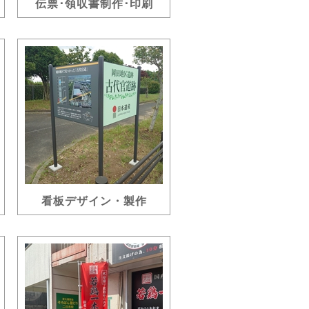
伝票･領収書制作･印刷
看板デザイン・製作