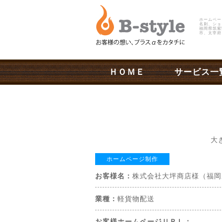
ホームペー
名刺、ショ
福岡県筑紫
市、太宰府
ＨＯＭＥ
サービス一
大
ホームページ制作
お客様名：
株式会社大坪商店様（福岡
業種：
軽貨物配送
お客様ホームページＵＲＬ：