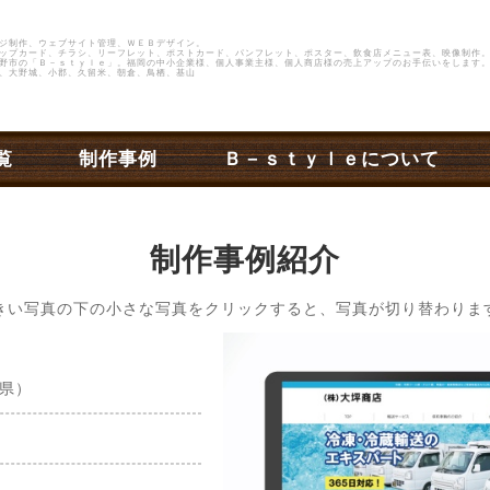
ジ制作、ウェブサイト管理、ＷＥＢデザイン。
ップカード、チラシ、リーフレット、ポストカード、パンフレット、ポスター、飲食店メニュー表、映像制作
野市
の
「Ｂ－ｓｔｙｌｅ」
。福岡の中小企業様、個人事業主様、個人商店様の売上アップのお手伝いをします。
、大野城、小郡、久留米、朝倉、鳥栖、基山
覧
制作事例
Ｂ－ｓｔｙｌｅについて
制作事例紹介
きい写真の下の小さな写真をクリックすると、写真が切り替わりま
県）