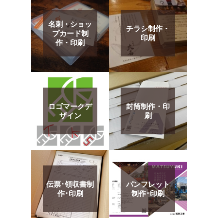
名刺・ショッ
チラシ制作・
プカード制
印刷
作・印刷
ロゴマークデ
封筒制作・印
ザイン
刷
伝票･領収書制
パンフレット
作･印刷
制作･印刷