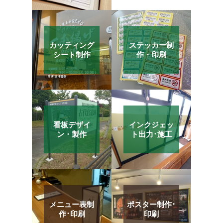
カッティング
ステッカー制
シート制作
作・印刷
看板デザイ
インクジェッ
ン・製作
ト出力･施工
メニュー表制
ポスター制作･
作･印刷
印刷