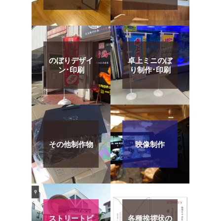
のぼりデザイ
卓上ミニのぼ
ン･印刷
り制作･印刷
その他制作物
映像制作
ストリートビ
各種挨拶状の