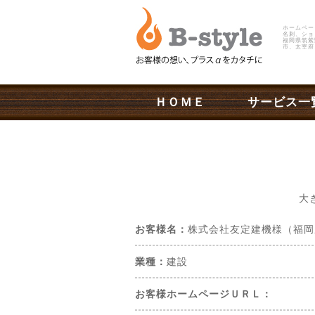
ホームペー
名刺、ショ
福岡県筑紫
市、太宰府
ＨＯＭＥ
サービス一
大
お客様名：
株式会社友定建機様（福岡
業種：
建設
お客様ホームページＵＲＬ：