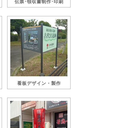
伝票･領収書制作･印刷
看板デザイン・製作