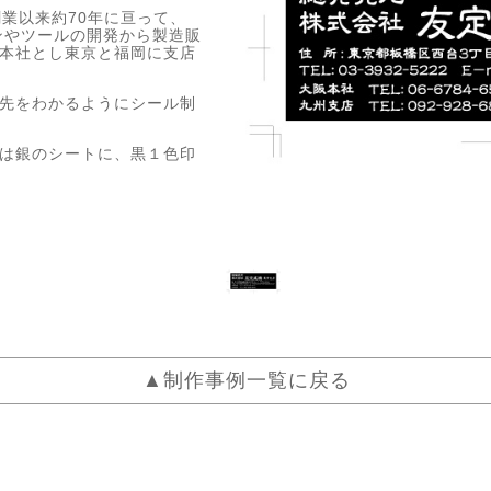
業以来約70年に亘って、
ンやツールの開発から製造販
本社とし東京と福岡に支店
先をわかるようにシール制
は銀のシートに、黒１色印
▲制作事例一覧に戻る