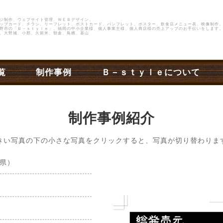
ジ制作、ウェブサイト管理、ＷＥＢデザイン。
ップカード、チラシ、リーフレット、ポストカード、パンフレット、ポスター、飲食店メニュー表、映像制作
野市
の
「Ｂ－ｓｔｙｌｅ」
。福岡の中小企業様、個人事業主様、個人商店様の売上アップのお手伝いをします。
、大野城、小郡、久留米、朝倉、鳥栖、基山
覧
制作事例
Ｂ－ｓｔｙｌｅについて
制作事例紹介
きい写真の下の小さな写真をクリックすると、写真が切り替わりま
県）