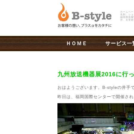
ホームペー
名刺、ショ
福岡県筑紫
市、太宰府
ＨＯＭＥ
サービス一
九州放送機器展2016に行
おはようございます。B-styleの井手
昨日は、福岡国際センターで開催され