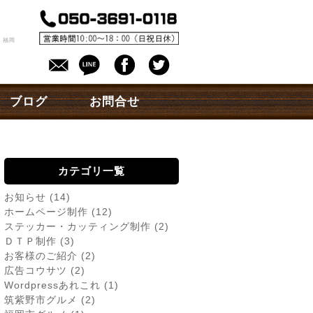
。
 福岡
ブログ
お問合せ
カテゴリ一覧
お知らせ
(14)
ホームページ制作
(12)
ステッカー・カッティング制作
(2)
ＤＴＰ制作
(3)
お客様のご紹介
(2)
広告コウサツ
(2)
Wordpressあれこれ
(1)
筑紫野市グルメ
(2)