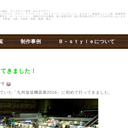
ジ制作、ウェブサイト管理、ＷＥＢデザイン。
ップカード、チラシ、リーフレット、ポストカード、パンフレット、ポスター、飲食店メニュー表、映像制作
野市
の
「Ｂ－ｓｔｙｌｅ」
。福岡の中小企業様、個人事業主様、個人商店様の売上アップのお手伝いをします。
、大野城、小郡、久留米、朝倉、鳥栖、基山
覧
制作事例
Ｂ－ｓｔｙｌｅについて
ってきました！
です
ていた「九州放送機器展2016」に初めて行ってきました。