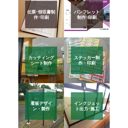
伝票･領収書制
パンフレット
作･印刷
制作･印刷
カッティング
ステッカー制
シート制作
作・印刷
看板デザイ
インクジェッ
ン・製作
ト出力･施工