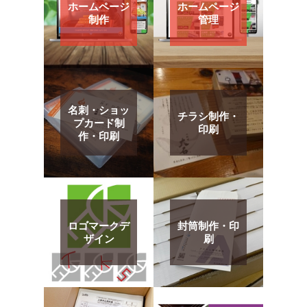
ホームページ
ホームページ
制作
管理
名刺・ショッ
チラシ制作・
プカード制
印刷
作・印刷
ロゴマークデ
封筒制作・印
ザイン
刷