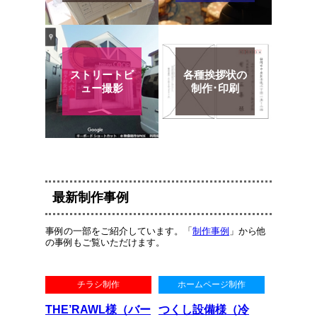
ストリートビ
各種挨拶状の
ュー撮影
制作･印刷
最新制作事例
事例の一部をご紹介しています。「
制作事例
」から他
の事例もご覧いただけます。
チラシ制作
ホームページ制作
THE’RAWL様（バー
つくし設備様（冷