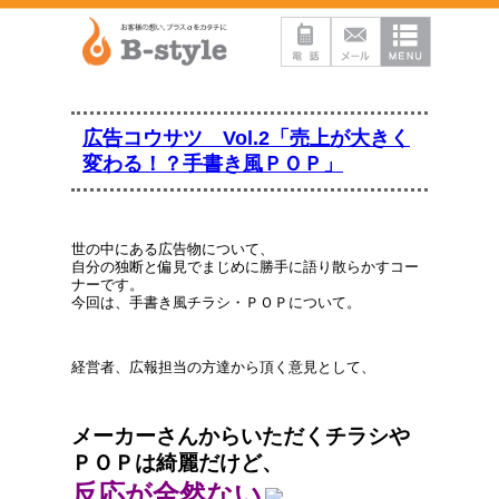
広告コウサツ Vol.2「売上が大きく
変わる！？手書き風ＰＯＰ」
世の中にある広告物について、
自分の独断と偏見でまじめに勝手に語り散らかすコー
ナーです。
今回は、手書き風チラシ・ＰＯＰについて。
経営者、広報担当の方達から頂く意見として、
メーカーさんからいただくチラシや
ＰＯＰは綺麗だけど、
反応が全然ない