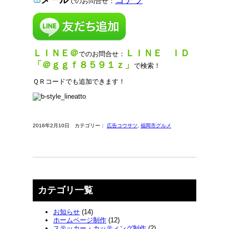
メール
コチラ
でのお問合せ：
ＬＩＮＥ＠
ＬＩＮＥ ＩＤ
でのお問合せ：
「＠ｇｇｆ８５９１ｚ」
で検索！
ＱＲコードでも追加できます！
2016年2月10日 カテゴリー：
広告コウサツ
,
福岡市グルメ
カテゴリ一覧
お知らせ
(14)
ホームページ制作
(12)
ステッカー・カッティング制作
(2)