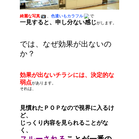
綺麗な写真
、
色遣いもカラフル
で
一見すると、申し分ない感じ
がします。
では、なぜ効果が出ないの
か？
効果が出ないチラシには、決定的な
弱点
があります。
それは、
見慣れたＰＯＰなので視界に入るけ
ど、
じっくり内容を見られることがな
く、
スルーされる
ことが一番の