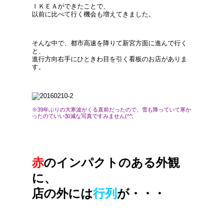
ＩＫＥＡができたことで、
以前に比べて行く機会も増えてきました。
そんな中で、都市高速を降りて新宮方面に進んで行く
と、
進行方向右手にひときわ目を引く看板のお店がありま
す。
※39年ぶりの大寒波がくる直前だったので、
雪も降っていて寒か
ったのでいい加減な写真ですみません(^^;
赤
のインパクトのある外観
に、
店の外には
行列
が・・・