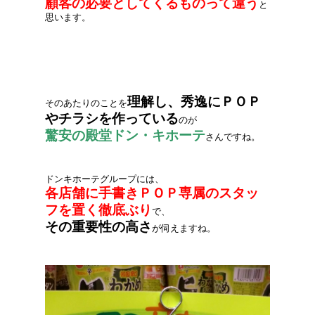
顧客の必要としてくるものって違う
と
思います。
理解し、秀逸にＰＯＰ
そのあたりのことを
やチラシを作っている
のが
驚安の殿堂ドン・キホーテ
さんですね。
ドンキホーテグループには、
各店舗に手書きＰＯＰ専属のスタッ
フを置く徹底ぶり
で、
その重要性の高さ
が伺えますね。