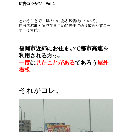
広告コウサツ Vol.1
ということで、世の中にある広告物について、
自分の独断と偏見でまじめに勝手に語り散らかすコー
ナーです(笑)
福岡市近郊にお住まいで都市高速を
利用される方
なら、
一度
は
見たことがある
であろう
屋外
看板
。
それがコレ。