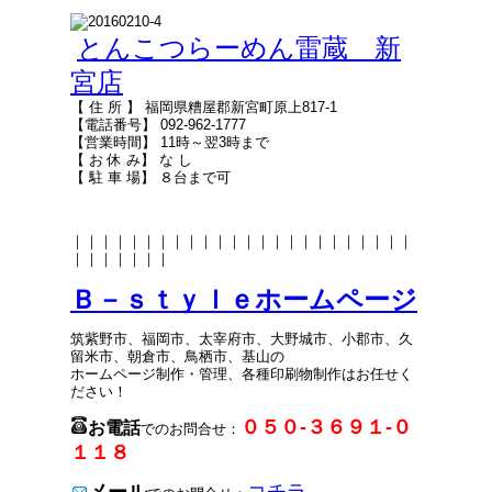
とんこつらーめん雷蔵 新
宮店
【 住 所 】 福岡県糟屋郡新宮町原上817-1
【電話番号】 092-962-1777
【営業時間】 11時～翌3時まで
【 お 休 み】 な し
【 駐 車 場】 ８台まで可
｜｜｜｜｜｜｜｜｜｜｜｜｜｜｜｜｜｜｜｜｜｜｜｜
｜｜｜｜｜｜｜
Ｂ－ｓｔｙｌｅホームページ
筑紫野市、福岡市、太宰府市、大野城市、小郡市、久
留米市、朝倉市、鳥栖市、基山の
ホームページ制作・管理、各種印刷物制作はお任せく
ださい！
０５０-３６９１-０
お電話
でのお問合せ：
１１８