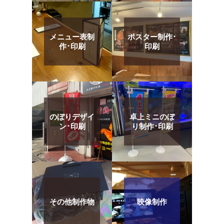
メニュー表制
ポスター制作･
作･印刷
印刷
のぼりデザイ
卓上ミニのぼ
ン･印刷
り制作･印刷
その他制作物
映像制作