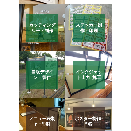
カッティング
ステッカー制
シート制作
作・印刷
看板デザイ
インクジェッ
ン・製作
ト出力･施工
メニュー表制
ポスター制作･
作･印刷
印刷