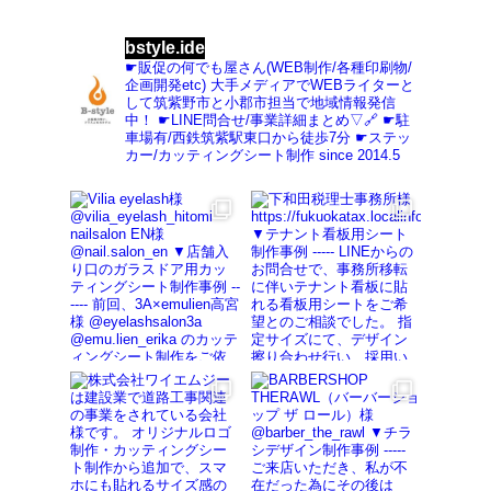
bstyle.ide
☛販促の何でも屋さん(WEB制作/各種印刷物/
企画開発etc)
大手メディアでWEBライターと
して筑紫野市と小郡市担当で地域情報発信
中！
☛LINE問合せ/事業詳細まとめ▽🔗
☛駐
車場有/西鉄筑紫駅東口から徒歩7分
☛ステッ
カー/カッティングシート制作
since 2014.5