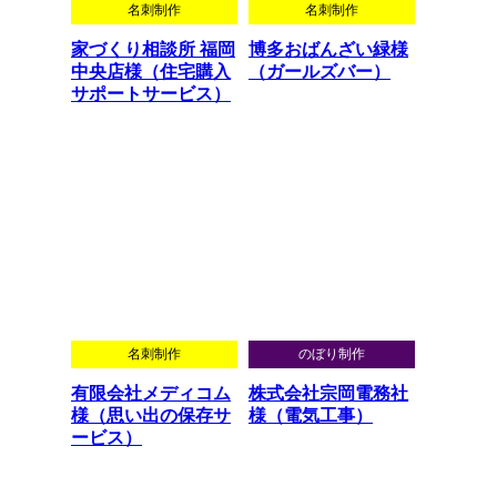
名刺制作
名刺制作
家づくり相談所 福岡
博多おばんざい緑様
中央店様（住宅購入
（ガールズバー）
サポートサービス）
名刺制作
のぼり制作
有限会社メディコム
株式会社宗岡電務社
様（思い出の保存サ
様（電気工事）
ービス）