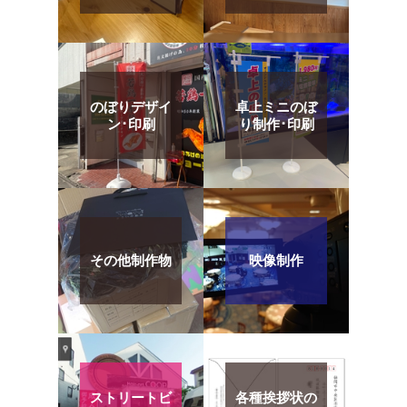
のぼりデザイ
卓上ミニのぼ
ン･印刷
り制作･印刷
その他制作物
映像制作
ストリートビ
各種挨拶状の