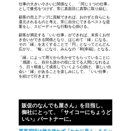
仕事の大きい小さいに関係なく、 「同じ１つの仕事」
として優劣をつけず、常に真面目に真摯に取り組む。
顧客の売上アップに貢献できれば、おのずと自らにも
還元されるものと考え、常に自分にできるベストな提
案をし、スピーディーな行動を心掛ける。
顧客が満足する「いい仕事」ができれば、末長くお付
き合いができる関係となり、はじめて「縁」になる。
その「縁」を太くすることで「円」となってどんどん
広がり、「輪」になり、みんなの「和(幸福)」となる。
「縁」によって周りから生かせてもらっていることに
「感謝」し、自分も誰かの役に立てる人間になれるよ
う、日々精進して成長していくよう心掛け、 新しい出
会い「縁」があることを楽しみにして、「いい仕事」
を続けて行きます。
販促のなんでも屋さん」を目指し、
御社にとって、「サイコーにちょうど
いい」パートナーに。