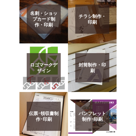
名刺・ショッ
チラシ制作・
プカード制
印刷
作・印刷
ロゴマークデ
封筒制作・印
ザイン
刷
伝票･領収書制
パンフレット
作･印刷
制作･印刷