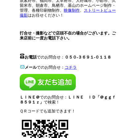
筑紫野市、福岡市、太宰府市、大野城市、小郡市、久
留米市、朝倉市、鳥栖市、基山のホームページ制作・
管理、各種印刷物制作、
映像制作
、
ストリートビュー
撮影
はお任せください！
打合せ・撮影などで店頭不在の場合がございます。ご
来店前に一度お電話下さい。
お電話
でのお問合せ：
０５０-３６９１-０１１８
メール
でのお問合せ：
コチラ
ＬＩＮＥ＠
でのお問合せ：
ＬＩＮＥ ＩＤ「＠ｇｇｆ
８５９１ｚ」
で検索！
ＱＲコードでも追加できます！